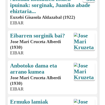
ipuinak: sorginak, Juaniko abade
ehiztaria...
Euxebi Gisasola Aldazabal (1922)
EIBAR
Eibarren sorginik bai?
Jose Mari Cruceta Alberdi
(1930)
EIBAR
Anbotoko dama eta
arrano kumea
Jose Mari Cruceta Alberdi
(1930)
EIBAR
Ermuko lamiak