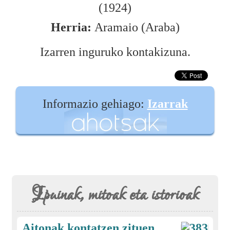
(1924)
Herria:
Aramaio (Araba)
Izarren inguruko kontakizuna.
Informazio gehiago:
Izarrak
Ipuinak, mitoak eta istorioak
Aitonak kontatzen zituen