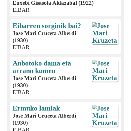
Euxebi Gisasola Aldazabal (1922)
EIBAR
Eibarren sorginik bai?
Jose Mari Cruceta Alberdi
(1930)
EIBAR
Anbotoko dama eta
arrano kumea
Jose Mari Cruceta Alberdi
(1930)
EIBAR
Ermuko lamiak
Jose Mari Cruceta Alberdi
(1930)
EIBAR