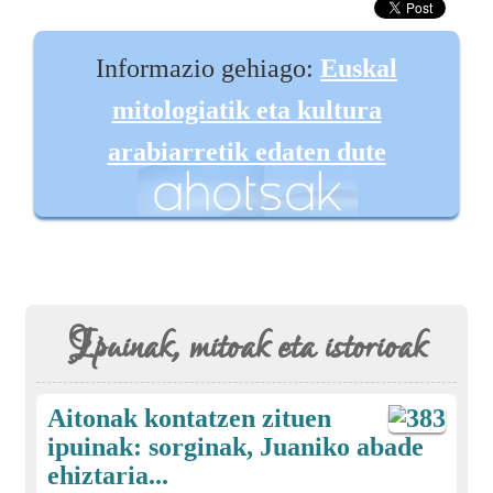
Informazio gehiago:
Euskal
mitologiatik eta kultura
arabiarretik edaten dute
Ipuinak, mitoak eta istorioak
Aitonak kontatzen zituen
ipuinak: sorginak, Juaniko abade
ehiztaria...