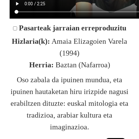
Pasarteak jarraian erreproduzitu
Hizlaria(k):
Amaia Elizagoien Varela
(1994)
Herria:
Baztan (Nafarroa)
Oso zabala da ipuinen mundua, eta
ipuinen hautaketan hiru irizpide nagusi
erabiltzen dituzte: euskal mitologia eta
tradizioa, arabiar kultura eta
imaginazioa.