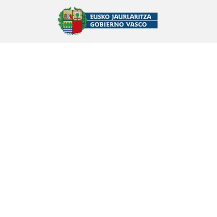
ABADIÑO
Lamien inguruko ipuina
Eulogia Zabala Arkarazo (1920)
ABADIÑO
Mendiolan gertatutako ipuina
Eulogia Zabala Arkarazo (1920)
ABADIÑO
Anbotoko Atsoa
Anbototik Lekandara
Eugenio Sagastizabal Beobide
(1928)
ARRIGORRIAGA
Sorginen beldur, umetan