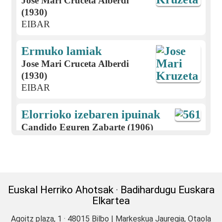
Jose Mari Cruceta Alberdi
(1930)
EIBAR
Ermuko lamiak
Jose Mari Cruceta Alberdi
(1930)
EIBAR
Elorrioko izebaren ipuinak
Candido Eguren Zabarte (1906)
EIBAR
Jaurrietako neska ezkongaiaren
ipuina
Euskal Herriko Ahotsak
·
Badihardugu Euskara
Regina Adot (1914)
Elkartea
ABAURREGAINA
Agoitz plaza, 1 · 48015 Bilbo | Markeskua Jauregia, Otaola