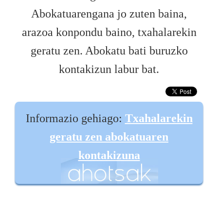
Abokatuarengana jo zuten baina,
arazoa konpondu baino, txahalarekin
geratu zen. Abokatu bati buruzko
kontakizun labur bat.
Informazio gehiago:
Txahalarekin
geratu zen abokatuaren
kontakizuna