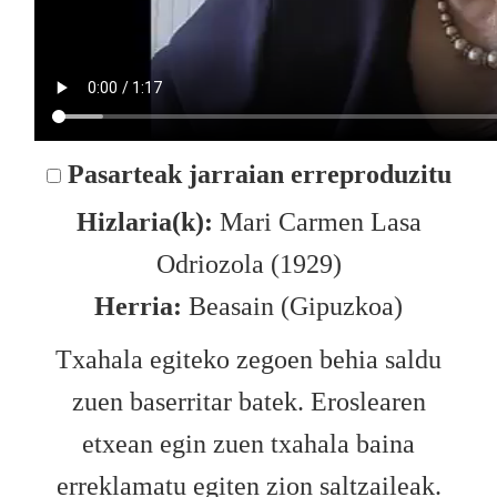
Pasarteak jarraian erreproduzitu
Hizlaria(k):
Mari Carmen Lasa
Odriozola (1929)
Herria:
Beasain (Gipuzkoa)
Txahala egiteko zegoen behia saldu
zuen baserritar batek. Eroslearen
etxean egin zuen txahala baina
erreklamatu egiten zion saltzaileak.