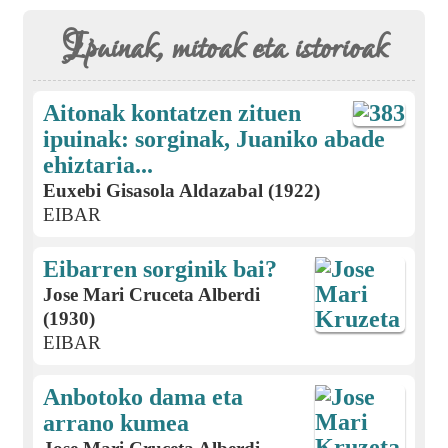
Ipuinak, mitoak eta istorioak
Aitonak kontatzen zituen
ipuinak: sorginak, Juaniko abade
ehiztaria...
Euxebi Gisasola Aldazabal (1922)
EIBAR
Eibarren sorginik bai?
Jose Mari Cruceta Alberdi
(1930)
EIBAR
Anbotoko dama eta
arrano kumea