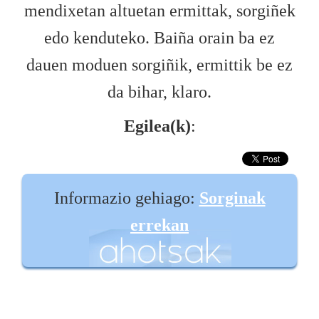
mendixetan altuetan ermittak, sorgiñek
edo kenduteko. Baiña orain ba ez
dauen moduen sorgiñik, ermittik be ez
da bihar, klaro.
Egilea(k)
:
Informazio gehiago:
Sorginak
errekan