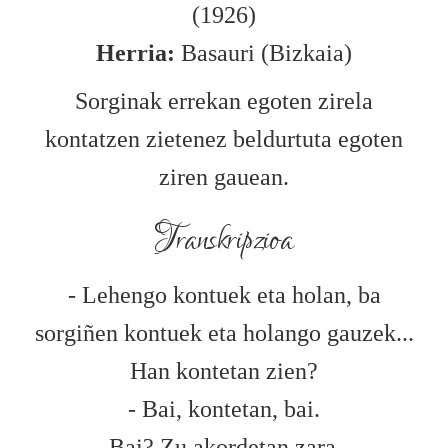
(1926)
Herria:
Basauri (Bizkaia)
Sorginak errekan egoten zirela
kontatzen zietenez beldurtuta egoten
ziren gauean.
Transkripzioa
- Lehengo kontuek eta holan, ba
sorgiñen kontuek eta holango gauzek...
Han kontetan zien?
- Bai, kontetan, bai.
- Bai? Zu akordetan zara...