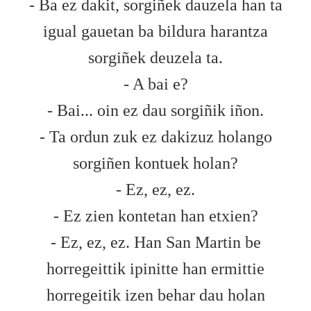
- Ba ez dakit, sorgiñek dauzela han ta
igual gauetan ba bildura harantza
sorgiñek deuzela ta.
- A bai e?
- Bai... oin ez dau sorgiñik iñon.
- Ta ordun zuk ez dakizuz holango
sorgiñen kontuek holan?
- Ez, ez, ez.
- Ez zien kontetan han etxien?
- Ez, ez, ez. Han San Martin be
horregeittik ipinitte han ermittie
horregeitik izen behar dau holan