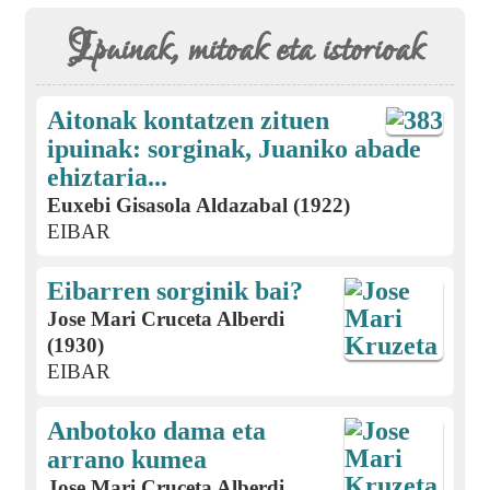
Ipuinak, mitoak eta istorioak
Aitonak kontatzen zituen
ipuinak: sorginak, Juaniko abade
ehiztaria...
Euxebi Gisasola Aldazabal (1922)
EIBAR
Eibarren sorginik bai?
Jose Mari Cruceta Alberdi
(1930)
EIBAR
Anbotoko dama eta
arrano kumea
Jose Mari Cruceta Alberdi