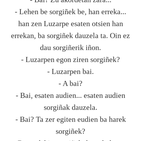
- Lehen be sorgiñek be, han erreka...
han zen Luzarpe esaten otsien han
errekan, ba sorgiñek dauzela ta. Oin ez
dau sorgiñerik iñon.
- Luzarpen egon ziren sorgiñek?
- Luzarpen bai.
- A bai?
- Bai, esaten audien... esaten audien
sorgiñak dauzela.
- Bai? Ta zer egiten eudien ba harek
sorgiñek?