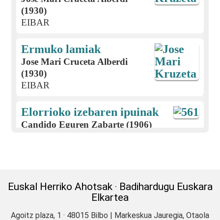
(1930)
EIBAR
Ermuko lamiak
Jose Mari Cruceta Alberdi
(1930)
EIBAR
Elorrioko izebaren ipuinak
Candido Eguren Zabarte (1906)
EIBAR
Jaurrietako neska ezkongaiaren
ipuina
Euskal Herriko Ahotsak
·
Badihardugu Euskara
Regina Adot (1914)
Elkartea
ABAURREGAINA
Agoitz plaza, 1 · 48015 Bilbo | Markeskua Jauregia, Otaola