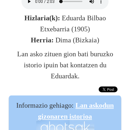
Hizlaria(k):
Eduarda Bilbao
Etxebarria (1905)
Herria:
Dima (Bizkaia)
Lan asko zituen gion bati buruzko
istorio ipuin bat kontatzen du
Eduardak.
Informazio gehiago:
Lan askodun
gizonaren istorioa