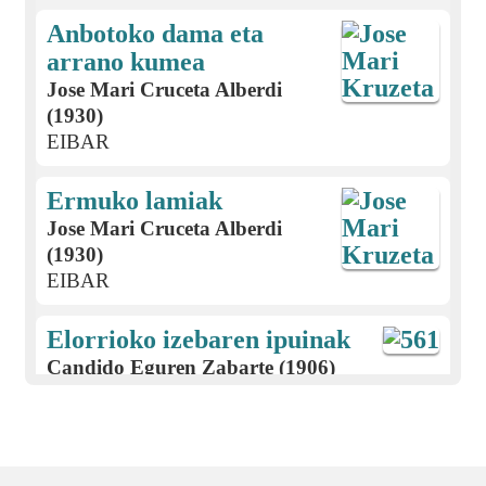
Anbotoko dama eta
arrano kumea
Jose Mari Cruceta Alberdi
(1930)
EIBAR
Ermuko lamiak
Jose Mari Cruceta Alberdi
(1930)
EIBAR
Elorrioko izebaren ipuinak
Candido Eguren Zabarte (1906)
EIBAR
Jaurrietako neska ezkongaiaren
ipuina