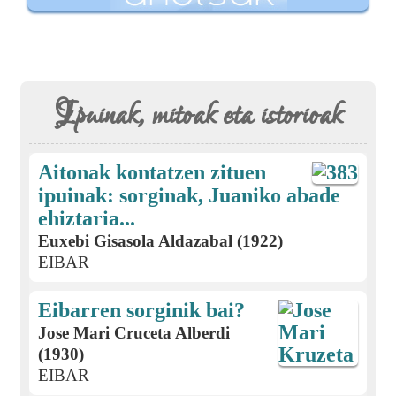
Ipuinak, mitoak eta istorioak
Aitonak kontatzen zituen
ipuinak: sorginak, Juaniko abade
ehiztaria...
Euxebi Gisasola Aldazabal (1922)
EIBAR
Eibarren sorginik bai?
Jose Mari Cruceta Alberdi
(1930)
EIBAR