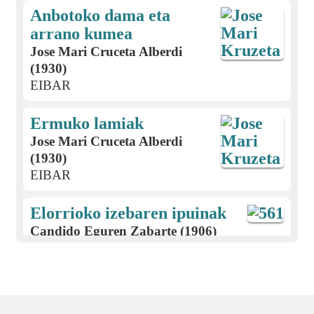
Anbotoko dama eta
arrano kumea
Jose Mari Cruceta Alberdi
(1930)
EIBAR
Ermuko lamiak
Jose Mari Cruceta Alberdi
(1930)
EIBAR
Elorrioko izebaren ipuinak
Candido Eguren Zabarte (1906)
EIBAR
Jaurrietako neska ezkongaiaren
ipuina