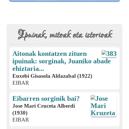
Ipuinak, mitoak eta istorioak
Aitonak kontatzen zituen
ipuinak: sorginak, Juaniko abade
ehiztaria...
Euxebi Gisasola Aldazabal (1922)
EIBAR
Eibarren sorginik bai?
Jose Mari Cruceta Alberdi
(1930)
EIBAR