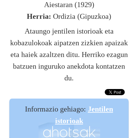
Aiestaran (1929)
Herria:
Ordizia (Gipuzkoa)
Ataungo jentilen istorioak eta
kobazulokoak aipatzen zizkien apaizak
eta haiek azaltzen ditu. Herriko ezagun
batzuen inguruko anekdota kontatzen
du.
Informazio gehiago:
Jentilen
istorioak