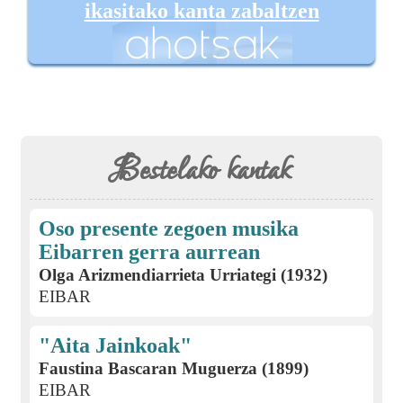
ikasitako kanta zabaltzen
Bestelako kantak
Oso presente zegoen musika
Eibarren gerra aurrean
Olga Arizmendiarrieta Urriategi (1932)
EIBAR
"Aita Jainkoak"
Faustina Bascaran Muguerza (1899)
EIBAR