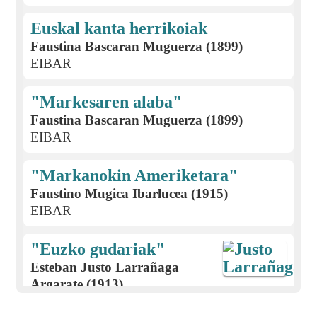
Euskal kanta herrikoiak
Faustina Bascaran Muguerza (1899)
EIBAR
"Markesaren alaba"
Faustina Bascaran Muguerza (1899)
EIBAR
"Markanokin Ameriketara"
Faustino Mugica Ibarlucea (1915)
EIBAR
"Euzko gudariak"
Esteban Justo Larrañaga
Argarate (1913)
EIBAR