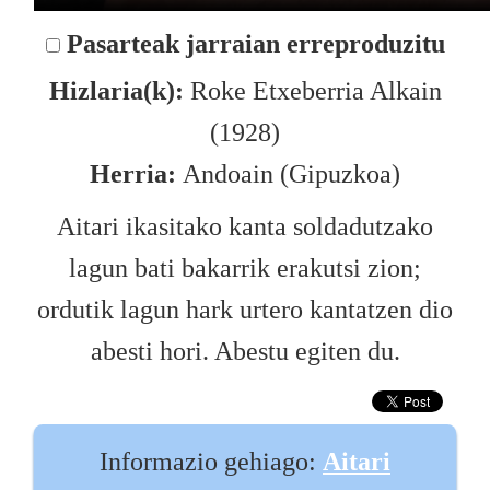
Pasarteak jarraian erreproduzitu
Hizlaria(k):
Roke Etxeberria Alkain
(1928)
Herria:
Andoain (Gipuzkoa)
Aitari ikasitako kanta soldadutzako
lagun bati bakarrik erakutsi zion;
ordutik lagun hark urtero kantatzen dio
abesti hori. Abestu egiten du.
Informazio gehiago:
Aitari