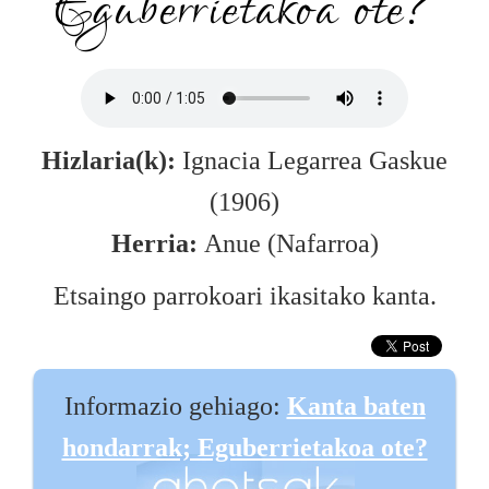
Eguberrietakoa ote?
Hizlaria(k):
Ignacia Legarrea Gaskue
(1906)
Herria:
Anue (Nafarroa)
Etsaingo parrokoari ikasitako kanta.
Informazio gehiago:
Kanta baten
hondarrak; Eguberrietakoa ote?