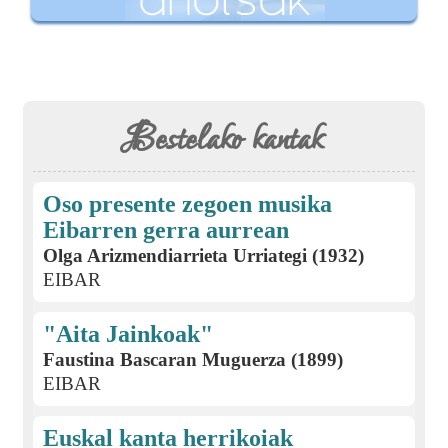
Bestelako kantak
Oso presente zegoen musika
Eibarren gerra aurrean
Olga Arizmendiarrieta Urriategi (1932)
EIBAR
"Aita Jainkoak"
Faustina Bascaran Muguerza (1899)
EIBAR
Euskal kanta herrikoiak