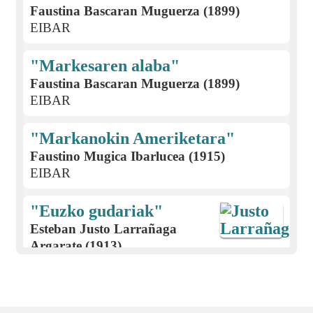
Faustina Bascaran Muguerza (1899)
EIBAR
"Markesaren alaba"
Faustina Bascaran Muguerza (1899)
EIBAR
"Markanokin Ameriketara"
Faustino Mugica Ibarlucea (1915)
EIBAR
"Euzko gudariak"
Esteban Justo Larrañaga
Argarate (1913)
EIBAR
Gabon kantak; eskean