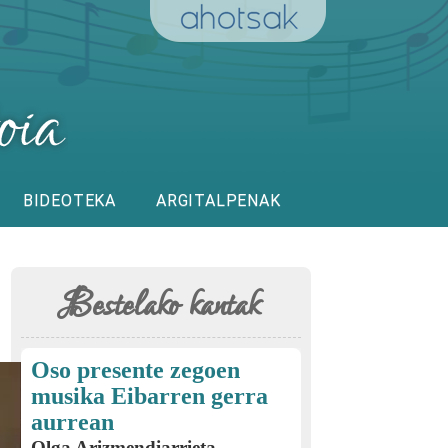
BIDEOTEKA
ARGITALPENAK
Bestelako kantak
Oso presente zegoen
musika Eibarren gerra
aurrean
Olga Arizmendiarrieta