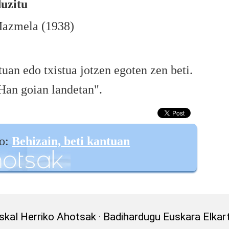
uzitu
Mazmela (1938)
an edo txistua jotzen egoten zen beti.
Han goian landetan".
go:
Behizain, beti kantuan
skal Herriko Ahotsak
·
Badihardugu Euskara Elkar