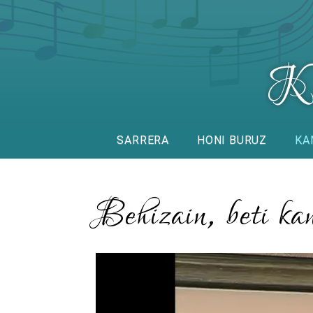
SARRERA
HONI BURUZ
KA
Behizain, beti ka