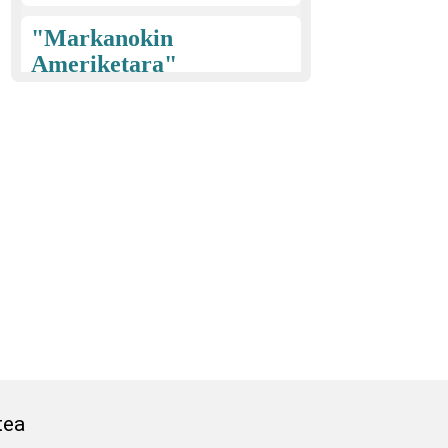
"Markanokin
Ameriketara"
Faustino Mugica Ibarlucea
(1915)
EIBAR
"Euzko
gudariak"
Esteban Justo Larrañaga
Argarate (1913)
EIBAR
Gabon kantak;
eskean egiteko
kantak; San
Juan ereserkia
tea