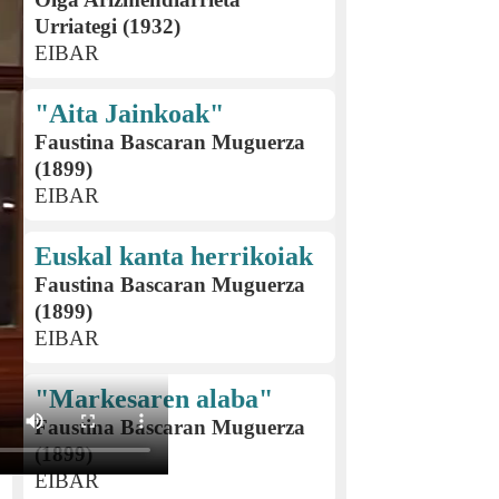
Urriategi (1932)
EIBAR
"Aita Jainkoak"
Faustina Bascaran Muguerza
(1899)
EIBAR
Euskal kanta herrikoiak
Faustina Bascaran Muguerza
(1899)
EIBAR
"Markesaren alaba"
Faustina Bascaran Muguerza
(1899)
EIBAR