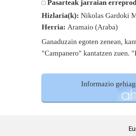
Pasarteak jarraian erreprod
Hizlaria(k):
Nikolas Gardoki 
Herria:
Aramaio (Araba)
Ganaduzain egoten zenean, kantu
"Campanero" kantatzen zuen. "
Informazio gehia
Eu