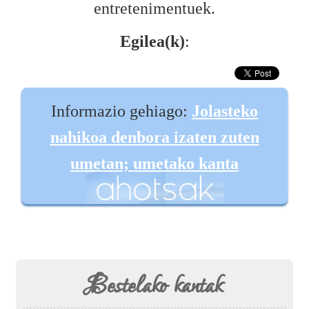
entretenimentuek.
Egilea(k)
:
Informazio gehiago:
Jolasteko
nahikoa denbora izaten zuten
umetan; umetako kanta
Bestelako kantak