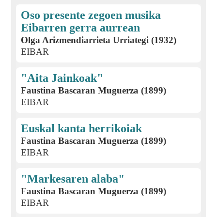
Oso presente zegoen musika
Eibarren gerra aurrean
Olga Arizmendiarrieta Urriategi (1932)
EIBAR
"Aita Jainkoak"
Faustina Bascaran Muguerza (1899)
EIBAR
Euskal kanta herrikoiak
Faustina Bascaran Muguerza (1899)
EIBAR
"Markesaren alaba"
Faustina Bascaran Muguerza (1899)
EIBAR