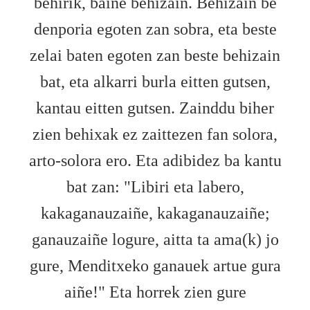
behirik, baiñe behizaiñ. Behizain be
denporia egoten zan sobra, eta beste
zelai baten egoten zan beste behizain
bat, eta alkarri burla eitten gutsen,
kantau eitten gutsen. Zainddu biher
zien behixak ez zaittezen fan solora,
arto-solora ero. Eta adibidez ba kantu
bat zan: "Libiri eta labero,
kakaganauzaiñe, kakaganauzaiñe;
ganauzaiñe logure, aitta ta ama(k) jo
gure, Menditxeko ganauek artue gura
aiñe!" Eta horrek zien gure