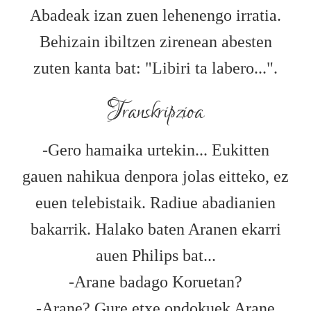
Abadeak izan zuen lehenengo irratia.
Behizain ibiltzen zirenean abesten
zuten kanta bat: "Libiri ta labero...".
Transkripzioa
-Gero hamaika urtekin... Eukitten
gauen nahikua denpora jolas eitteko, ez
euen telebistaik. Radiue abadianien
bakarrik. Halako baten Aranen ekarri
auen Philips bat...
-Arane badago Koruetan?
-Arane? Gure etxe ondokuek Arane