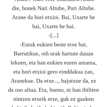
die, honek Nati Altube, Puri Altube.
Arane da hori etxioi. Bai, Uxarte be
bai, Uxarte be bai.
-[...]
-Eurak eukien beste etxe bat,
Barrutikue, oiñ urak hartute dauan
lekuen, eta han eukien euren amama,
eta hori etxioi gero einddakua zan,
Aranekue. Da etxe..., bajutxue da, ez
da oso altua. Eta, bueno, ni han ibiltten
nintzen etxeik etxe, guk ez gauken