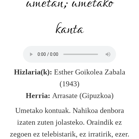
umetan; umetako
kanta
Hizlaria(k):
Esther Goikolea Zabala
(1943)
Herria:
Arrasate (Gipuzkoa)
Umetako kontuak. Nahikoa denbora
izaten zuten jolasteko. Oraindik ez
zegoen ez telebistarik, ez irratirik, ezer.