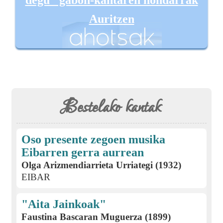
Auritzen
Bestelako kantak
Oso presente zegoen musika
Eibarren gerra aurrean
Olga Arizmendiarrieta Urriategi (1932)
EIBAR
"Aita Jainkoak"
Faustina Bascaran Muguerza (1899)