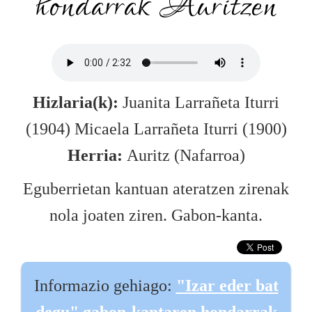
hondarrak Auritzen
Hizlaria(k):
Juanita Larrañeta Iturri
(1904) Micaela Larrañeta Iturri (1900)
Herria:
Auritz (Nafarroa)
Eguberrietan kantuan ateratzen zirenak
nola joaten ziren. Gabon-kanta.
Informazio gehiago:
"Izar eder bat
degu" gabon-kantaren hondarrak