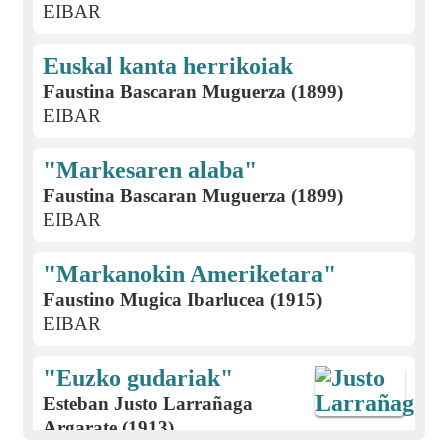
EIBAR
Euskal kanta herrikoiak
Faustina Bascaran Muguerza (1899)
EIBAR
"Markesaren alaba"
Faustina Bascaran Muguerza (1899)
EIBAR
"Markanokin Ameriketara"
Faustino Mugica Ibarlucea (1915)
EIBAR
"Euzko gudariak"
Esteban Justo Larrañaga
Argarate (1913)