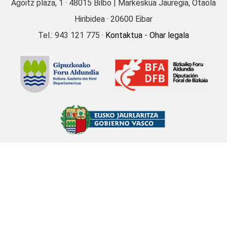
(1911)
Agoitz plaza, 1 · 48015 Bilbo | Markeskua Jauregia, Otaola
EIBAR
Hiribidea · 20600 Eibar
Tel.: 943 121 775 ·
Kontaktua
-
Ohar legala
On Policarpo Larrañaga
abadea; gaixoentzat
diru-batzeak
Mercedes Telleria Izaguirre (1913)
EIBAR
Aratusteetan
kaldereroekin kantuan
Pedro Arrizabalaga Iriondo
(1906)
EIBAR
Aratusteetako konparsa
batek abestutako kanta
Asun Anguera Illarramendi