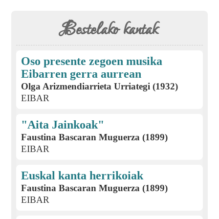
Bestelako kantak
Oso presente zegoen musika
Eibarren gerra aurrean
Olga Arizmendiarrieta Urriategi (1932)
EIBAR
"Aita Jainkoak"
Faustina Bascaran Muguerza (1899)
EIBAR
Euskal kanta herrikoiak
Faustina Bascaran Muguerza (1899)
EIBAR