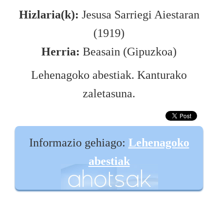
Hizlaria(k):
Jesusa Sarriegi Aiestaran
(1919)
Herria:
Beasain (Gipuzkoa)
Lehenagoko abestiak. Kanturako
zaletasuna.
Informazio gehiago:
Lehenagoko
abestiak