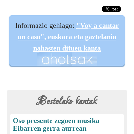
Informazio gehiago:
"Voy a cantar
un caso", euskara eta gaztelania
nahasten dituen kanta
Bestelako kantak
Oso presente zegoen musika
Eibarren gerra aurrean