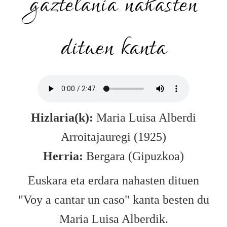
gaztelania nahasten
dituen kanta
Hizlaria(k):
Maria Luisa Alberdi
Arroitajauregi (1925)
Herria:
Bergara (Gipuzkoa)
Euskara eta erdara nahasten dituen
"Voy a cantar un caso" kanta besten du
Maria Luisa Alberdik.