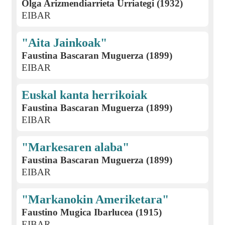
Olga Arizmendiarrieta Urriategi (1932)
EIBAR
"Aita Jainkoak"
Faustina Bascaran Muguerza (1899)
EIBAR
Euskal kanta herrikoiak
Faustina Bascaran Muguerza (1899)
EIBAR
"Markesaren alaba"
Faustina Bascaran Muguerza (1899)
EIBAR
"Markanokin Ameriketara"
Faustino Mugica Ibarlucea (1915)
EIBAR