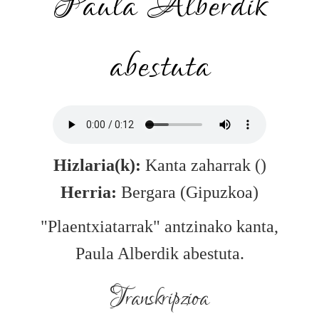
Paula Alberdik
abestuta
Hizlaria(k):
Kanta zaharrak ()
Herria:
Bergara (Gipuzkoa)
"Plaentxiatarrak" antzinako kanta,
Paula Alberdik abestuta.
Transkripzioa