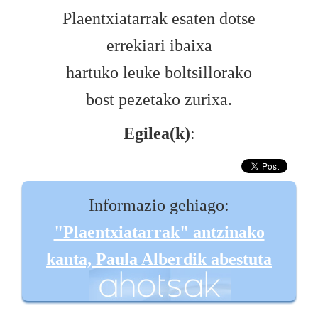
Plaentxiatarrak esaten dotse
errekiari ibaixa
hartuko leuke boltsillorako
bost pezetako zurixa.
Egilea(k)
:
Informazio gehiago:
"Plaentxiatarrak" antzinako
kanta, Paula Alberdik abestuta