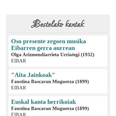
Bestelako kantak
Oso presente zegoen musika
Eibarren gerra aurrean
Olga Arizmendiarrieta Urriategi (1932)
EIBAR
"Aita Jainkoak"
Faustina Bascaran Muguerza (1899)
EIBAR
Euskal kanta herrikoiak
Faustina Bascaran Muguerza (1899)
EIBAR