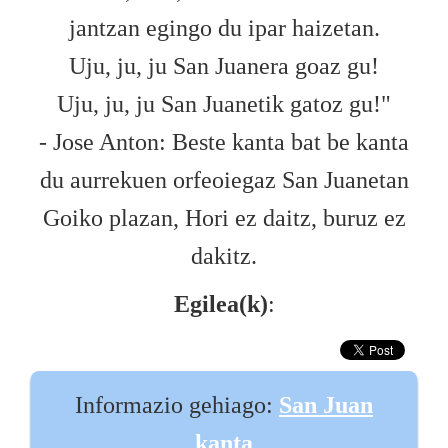
jantzan egingo du ipar haizetan.
Uju, ju, ju San Juanera goaz gu!
Uju, ju, ju San Juanetik gatoz gu!"
- Jose Anton: Beste kanta bat be kanta
du aurrekuen orfeoiegaz San Juanetan
Goiko plazan, Hori ez daitz, buruz ez
dakitz.
Egilea(k)
:
Informazio gehiago:
San Juan
kanta