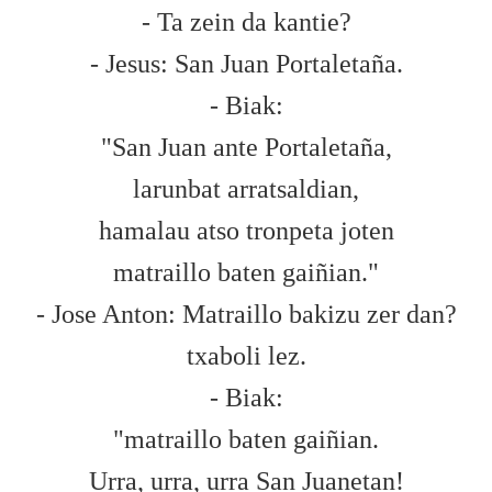
- Ta zein da kantie?
- Jesus: San Juan Portaletaña.
- Biak:
"San Juan ante Portaletaña,
larunbat arratsaldian,
hamalau atso tronpeta joten
matraillo baten gaiñian."
- Jose Anton: Matraillo bakizu zer dan?
txaboli lez.
- Biak:
"matraillo baten gaiñian.
Urra, urra, urra San Juanetan!