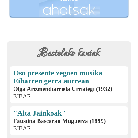
Bestelako kantak
Oso presente zegoen musika
Eibarren gerra aurrean
Olga Arizmendiarrieta Urriategi (1932)
EIBAR
"Aita Jainkoak"
Faustina Bascaran Muguerza (1899)
EIBAR