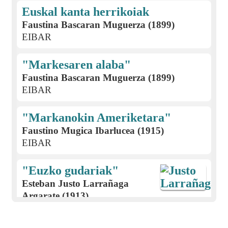
Euskal kanta herrikoiak
Faustina Bascaran Muguerza (1899)
EIBAR
"Markesaren alaba"
Faustina Bascaran Muguerza (1899)
EIBAR
"Markanokin Ameriketara"
Faustino Mugica Ibarlucea (1915)
EIBAR
"Euzko gudariak"
Esteban Justo Larrañaga
Argarate (1913)
EIBAR