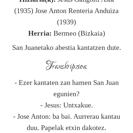
(1935) Jose Anton Renteria Anduiza
(1939)
Herria:
Bermeo (Bizkaia)
San Juanetako abestia kantatzen dute.
Transkripzioa
- Ezer kantaten zan hamen San Juan
egunien?
- Jesus: Untxakue.
- Jose Anton: ba bai. Aurrerau kantau
duu. Papelak etxin dakotez.