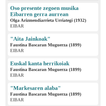
Oso presente zegoen musika
Eibarren gerra aurrean
Olga Arizmendiarrieta Urriategi (1932)
EIBAR
"Aita Jainkoak"
Faustina Bascaran Muguerza (1899)
EIBAR
Euskal kanta herrikoiak
Faustina Bascaran Muguerza (1899)
EIBAR
"Markesaren alaba"
Faustina Bascaran Muguerza (1899)
EIBAR