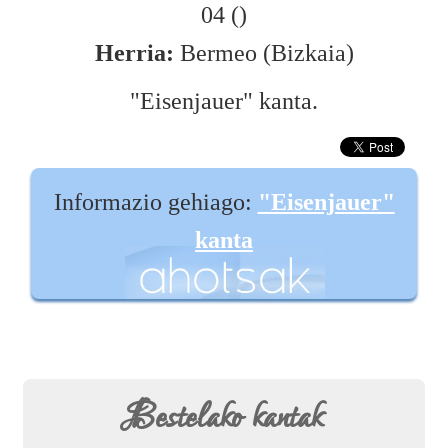
04 ()
Herria:
Bermeo (Bizkaia)
"Eisenjauer" kanta.
Informazio gehiago:
"Eisenjauer"
kanta
Bestelako kantak