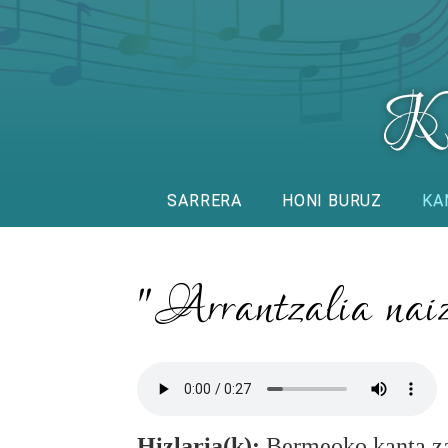
SARRERA
HONI BURUZ
KA
"Arrantzalia naiz
Hizlaria(k):
Bermeoko kanta za