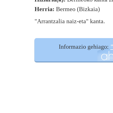
Herria:
Bermeo (Bizkaia)
"Arrantzalia naiz-eta" kanta.
Informazio gehiago:
"