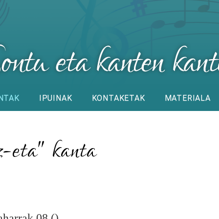
NTAK
IPUINAK
KONTAKETAK
MATERIALA
-eta" kanta
harrak 08 ()