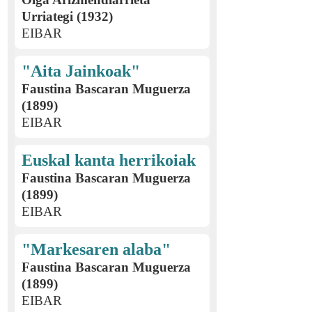
Urriategi (1932)
EIBAR
"Aita Jainkoak"
Faustina Bascaran Muguerza
(1899)
EIBAR
Euskal kanta herrikoiak
Faustina Bascaran Muguerza
(1899)
EIBAR
"Markesaren alaba"
Faustina Bascaran Muguerza
(1899)
EIBAR