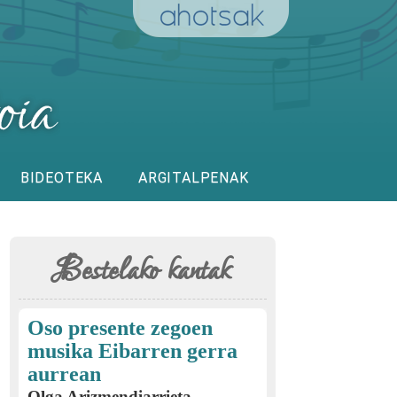
BIDEOTEKA
ARGITALPENAK
Bestelako kantak
Oso presente zegoen
musika Eibarren gerra
aurrean
Olga Arizmendiarrieta