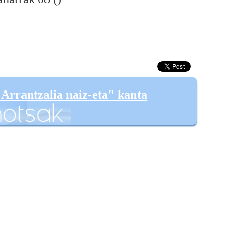
Arrantzalia naiz-eta" kanta