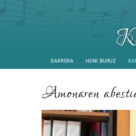
SARRERA
HONI BURUZ
KA
Amonaren abesti