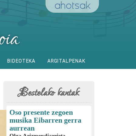
BIDEOTEKA
ARGITALPENAK
Bestelako kantak
Oso presente zegoen
musika Eibarren gerra
aurrean
Olga Arizmendiarrieta