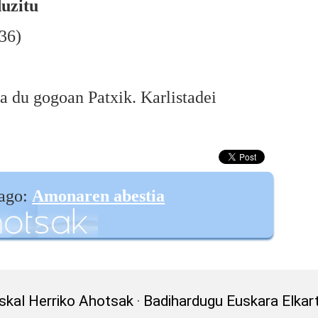
uzitu
36)
a du gogoan Patxik. Karlistadei
iago:
Amonaren abestia
skal Herriko Ahotsak
·
Badihardugu Euskara Elkar