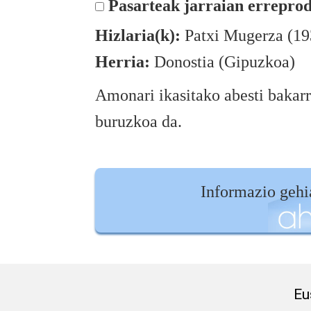
Pasarteak jarraian erreprod
Hizlaria(k):
Patxi Mugerza (19
Herria:
Donostia (Gipuzkoa)
Amonari ikasitako abesti bakarr
buruzkoa da.
Informazio geh
Eu