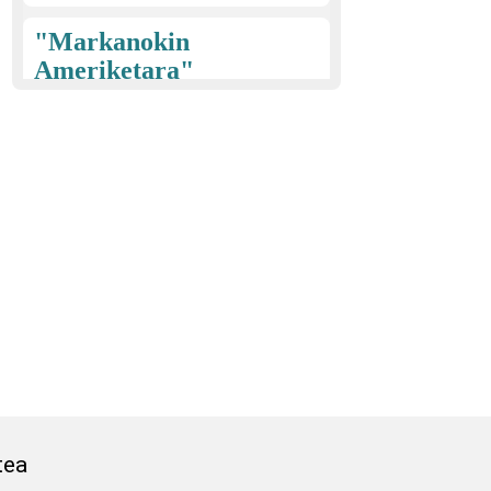
"Markanokin
Ameriketara"
Faustino Mugica Ibarlucea
(1915)
EIBAR
"Euzko
gudariak"
Esteban Justo Larrañaga
Argarate (1913)
EIBAR
Gabon kantak;
eskean egiteko
kantak; San
Juan ereserkia
tea