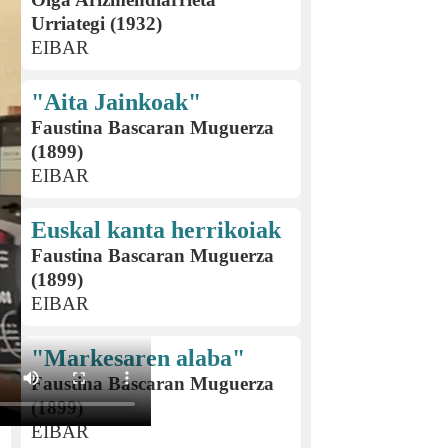
Urriategi (1932)
EIBAR
"Aita Jainkoak"
Faustina Bascaran Muguerza
(1899)
EIBAR
Euskal kanta herrikoiak
Faustina Bascaran Muguerza
(1899)
EIBAR
"Markesaren alaba"
Faustina Bascaran Muguerza
(1899)
EIBAR