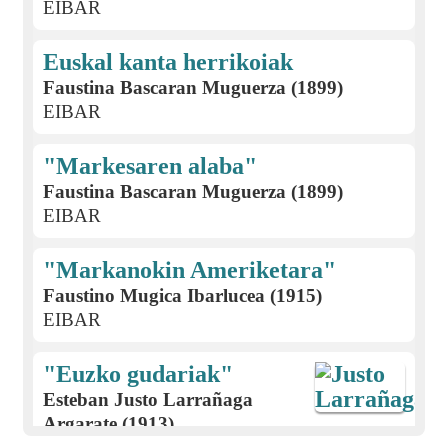
EIBAR
Euskal kanta herrikoiak
Faustina Bascaran Muguerza (1899)
EIBAR
"Markesaren alaba"
Faustina Bascaran Muguerza (1899)
EIBAR
"Markanokin Ameriketara"
Faustino Mugica Ibarlucea (1915)
EIBAR
"Euzko gudariak"
Esteban Justo Larrañaga
Argarate (1913)
EIBAR