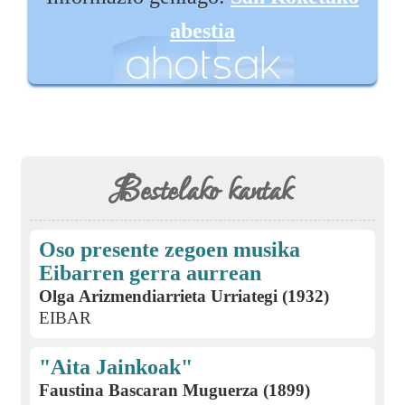
abestia
Bestelako kantak
Oso presente zegoen musika
Eibarren gerra aurrean
Olga Arizmendiarrieta Urriategi (1932)
EIBAR
"Aita Jainkoak"
Faustina Bascaran Muguerza (1899)