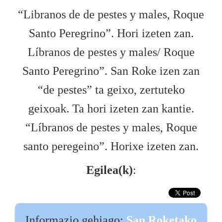
“Libranos de de pestes y males, Roque
Santo Peregrino”. Hori izeten zan.
Líbranos de pestes y males/ Roque
Santo Peregrino”. San Roke izen zan
“de pestes” ta geixo, zertuteko
geixoak. Ta hori izeten zan kantie.
“Líbranos de pestes y males, Roque
santo peregeino”. Horixe izeten zan.
Egilea(k)
:
Informazio gehiago:
San Roketako