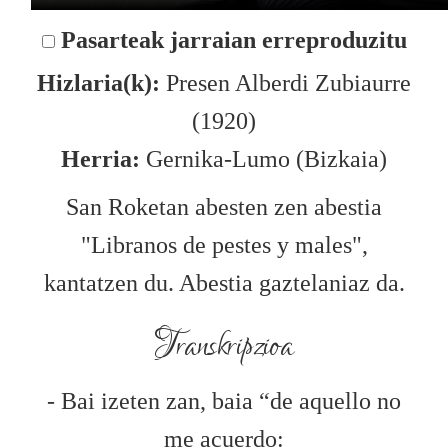
Pasarteak jarraian erreproduzitu
Hizlaria(k):
Presen Alberdi Zubiaurre
(1920)
Herria:
Gernika-Lumo (Bizkaia)
San Roketan abesten zen abestia
"Libranos de pestes y males",
kantatzen du. Abestia gaztelaniaz da.
Transkripzioa
- Bai izeten zan, baia “de aquello no
me acuerdo: