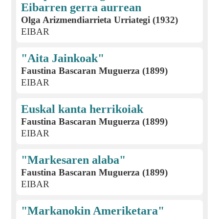
Eibarren gerra aurrean
Olga Arizmendiarrieta Urriategi (1932)
EIBAR
"Aita Jainkoak"
Faustina Bascaran Muguerza (1899)
EIBAR
Euskal kanta herrikoiak
Faustina Bascaran Muguerza (1899)
EIBAR
"Markesaren alaba"
Faustina Bascaran Muguerza (1899)
EIBAR
"Markanokin Ameriketara"