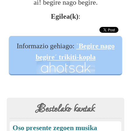
ai! begire nago begire.
Egilea(k)
:
Informazio gehiago:
`Begire nago
begire´ trikiti-kopla
Bestelako kantak
Oso presente zegoen musika