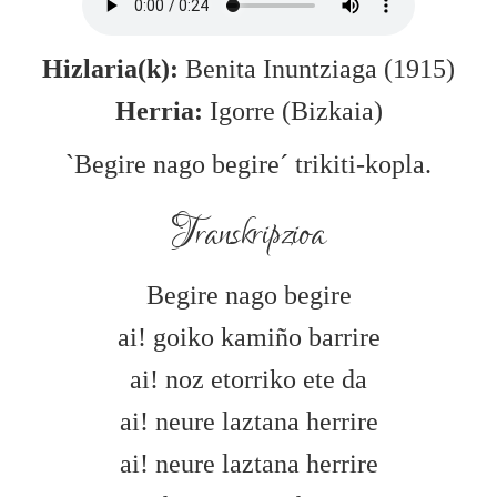
Hizlaria(k):
Benita Inuntziaga (1915)
Herria:
Igorre (Bizkaia)
`Begire nago begire´ trikiti-kopla.
Transkripzioa
Begire nago begire
ai! goiko kamiño barrire
ai! noz etorriko ete da
ai! neure laztana herrire
ai! neure laztana herrire