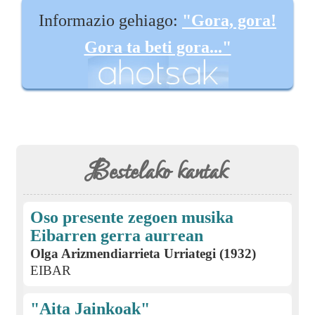
Informazio gehiago:
"Gora, gora!
Gora ta beti gora..."
Bestelako kantak
Oso presente zegoen musika
Eibarren gerra aurrean
Olga Arizmendiarrieta Urriategi (1932)
EIBAR
"Aita Jainkoak"