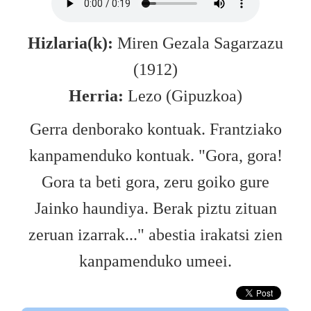
Hizlaria(k):
Miren Gezala Sagarzazu
(1912)
Herria:
Lezo (Gipuzkoa)
Gerra denborako kontuak. Frantziako
kanpamenduko kontuak. "Gora, gora!
Gora ta beti gora, zeru goiko gure
Jainko haundiya. Berak piztu zituan
zeruan izarrak..." abestia irakatsi zien
kanpamenduko umeei.