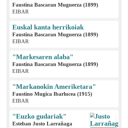
Faustina Bascaran Muguerza (1899)
EIBAR
Euskal kanta herrikoiak
Faustina Bascaran Muguerza (1899)
EIBAR
"Markesaren alaba"
Faustina Bascaran Muguerza (1899)
EIBAR
"Markanokin Ameriketara"
Faustino Mugica Ibarlucea (1915)
EIBAR
"Euzko gudariak"
Esteban Justo Larrañaga