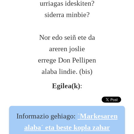
urriagas ideskiten?
siderra minbie?
Nor edo seiñ ete da
areren joslie
errege Don Pellipen
alaba lindie. (bis)
Egilea(k)
:
Informazio gehiago:
`Markesaren
alaba´ eta beste kopla zahar