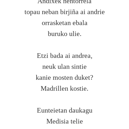
Andixek nentorrela
topau neban birjiña ai andrie
orrasketan ebala
buruko ulie.
Etzi bada ai andrea,
neuk ulan sintie
kanie mosten duket?
Madrillen kostie.
Eunteietan daukagu
Medisia telie