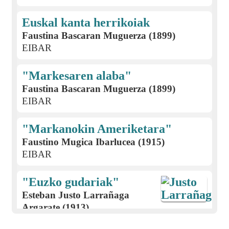
Euskal kanta herrikoiak
Faustina Bascaran Muguerza (1899)
EIBAR
"Markesaren alaba"
Faustina Bascaran Muguerza (1899)
EIBAR
"Markanokin Ameriketara"
Faustino Mugica Ibarlucea (1915)
EIBAR
"Euzko gudariak"
Esteban Justo Larrañaga
Argarate (1913)
EIBAR