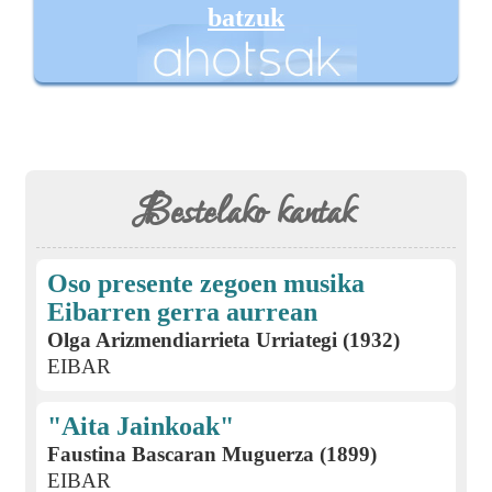
batzuk
Bestelako kantak
Oso presente zegoen musika
Eibarren gerra aurrean
Olga Arizmendiarrieta Urriategi (1932)
EIBAR
"Aita Jainkoak"
Faustina Bascaran Muguerza (1899)
EIBAR