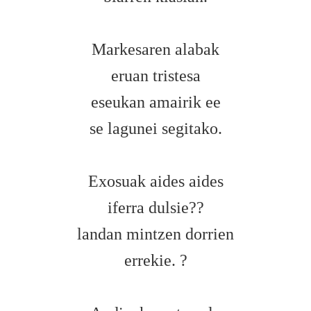
Markesaren alabak
eruan tristesa
eseukan amairik ee
se lagunei segitako.
Exosuak aides aides
iferra dulsie??
landan mintzen dorrien
errekie. ?