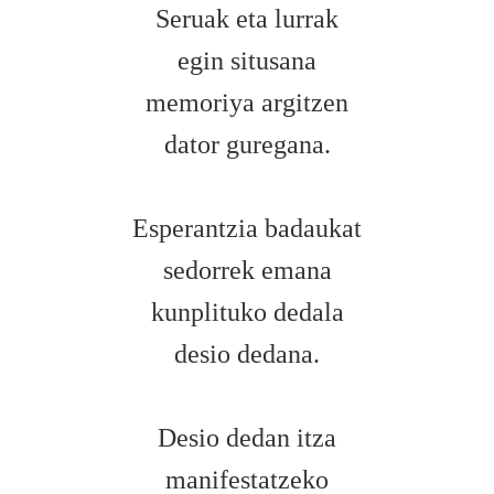
Seruak eta lurrak
egin situsana
memoriya argitzen
dator guregana.
Esperantzia badaukat
sedorrek emana
kunplituko dedala
desio dedana.
Desio dedan itza
manifestatzeko