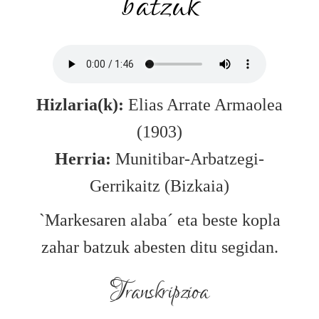
batzuk
Hizlaria(k):
Elias Arrate Armaolea
(1903)
Herria:
Munitibar-Arbatzegi-
Gerrikaitz (Bizkaia)
`Markesaren alaba´ eta beste kopla
zahar batzuk abesten ditu segidan.
Transkripzioa