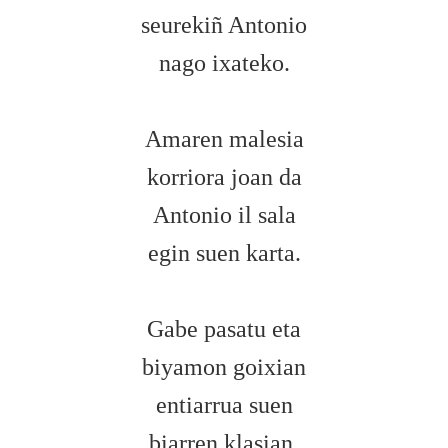
seurekiñ Antonio
nago ixateko.
Amaren malesia
korriora joan da
Antonio il sala
egin suen karta.
Gabe pasatu eta
biyamon goixian
entiarrua suen
biarren klasian.