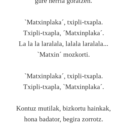
gure herria goratzen.
`Matxinplaka´, txipli-txapla.
Txipli-txapla, ´Matxinplaka´.
La la la laralala, lalala laralala...
`Matxin´ mozkorti.
`Matxinplaka´, txipli-txapla.
Txipli-txapla, `Matxinplaka´.
Kontuz mutilak, bizkortu hainkak,
hona badator, begira zorrotz.