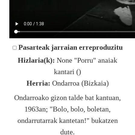
Pasarteak jarraian erreproduzitu
Hizlaria(k):
None "Porru" anaiak
kantari ()
Herria:
Ondarroa (Bizkaia)
Ondarroako gizon talde bat kantuan,
1963an; "Bolo, bolo, boletan,
ondarrutarrak kantetan!" bukatzen
dute.