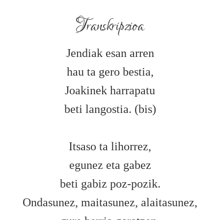
Transkripzioa
Jendiak esan arren
hau ta gero bestia,
Joakinek harrapatu
beti langostia. (bis)
Itsaso ta lihorrez,
egunez eta gabez
beti gabiz poz-pozik.
Ondasunez, maitasunez, alaitasunez,