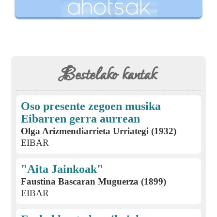
Bestelako kantak
Oso presente zegoen musika
Eibarren gerra aurrean
Olga Arizmendiarrieta Urriategi (1932)
EIBAR
"Aita Jainkoak"
Faustina Bascaran Muguerza (1899)
EIBAR