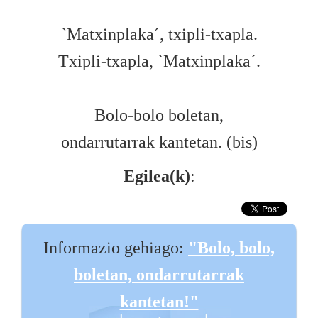
`Matxinplaka´, txipli-txapla.
Txipli-txapla, `Matxinplaka´.
Bolo-bolo boletan,
ondarrutarrak kantetan. (bis)
Egilea(k)
:
Informazio gehiago:
"Bolo, bolo,
boletan, ondarrutarrak
kantetan!"