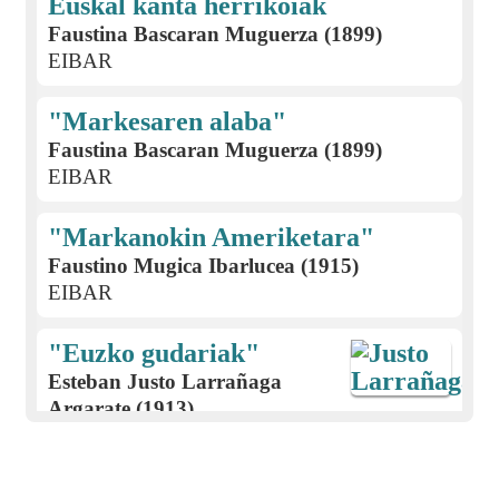
Euskal kanta herrikoiak
Faustina Bascaran Muguerza (1899)
EIBAR
"Markesaren alaba"
Faustina Bascaran Muguerza (1899)
EIBAR
"Markanokin Ameriketara"
Faustino Mugica Ibarlucea (1915)
EIBAR
"Euzko gudariak"
Esteban Justo Larrañaga
Argarate (1913)
EIBAR
Gabon kantak; eskean