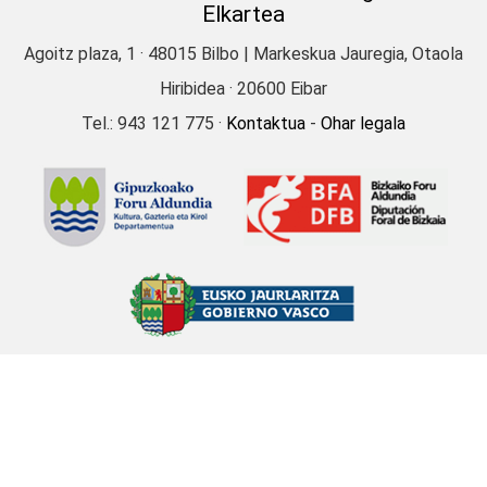
Elkartea
Rosario Alcerreca Azconaga
(1911)
Agoitz plaza, 1 · 48015 Bilbo | Markeskua Jauregia, Otaola
EIBAR
Hiribidea · 20600 Eibar
Tel.: 943 121 775 ·
Kontaktua
-
Ohar legala
On Policarpo Larrañaga
abadea; gaixoentzat
diru-batzeak
Mercedes Telleria Izaguirre (1913)
EIBAR
Aratusteetan
kaldereroekin kantuan
Pedro Arrizabalaga Iriondo
(1906)
EIBAR
Aratusteetako konparsa