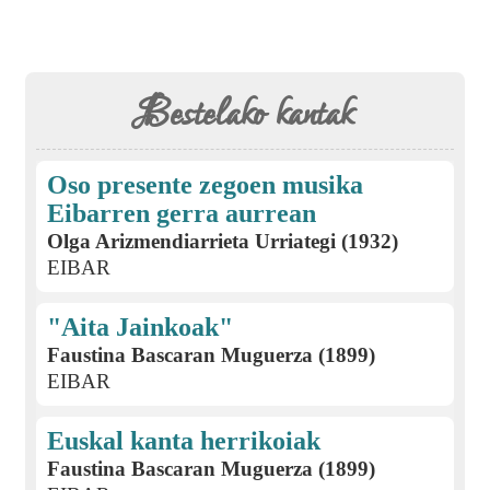
Bestelako kantak
Oso presente zegoen musika
Eibarren gerra aurrean
Olga Arizmendiarrieta Urriategi (1932)
EIBAR
"Aita Jainkoak"
Faustina Bascaran Muguerza (1899)
EIBAR
Euskal kanta herrikoiak
Faustina Bascaran Muguerza (1899)