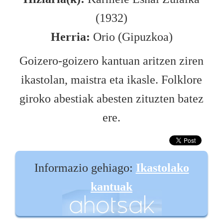
(1932)
Herria:
Orio (Gipuzkoa)
Goizero-goizero kantuan aritzen ziren
ikastolan, maistra eta ikasle. Folklore
giroko abestiak abesten zituzten batez
ere.
Informazio gehiago:
Ikastolako
kantuak