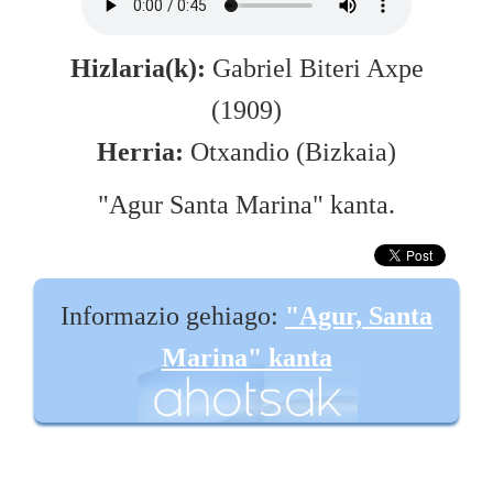
Hizlaria(k):
Gabriel Biteri Axpe
(1909)
Herria:
Otxandio (Bizkaia)
"Agur Santa Marina" kanta.
Informazio gehiago:
"Agur, Santa
Marina" kanta