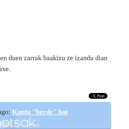
iten duen zarrak baakizu ze izandu dian
axe.
ago:
Kanta "berde" bat