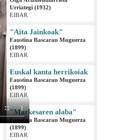
Urriategi (1932)
EIBAR
"Aita Jainkoak"
Faustina Bascaran Muguerza
(1899)
EIBAR
Euskal kanta herrikoiak
Faustina Bascaran Muguerza
(1899)
EIBAR
"Markesaren alaba"
Faustina Bascaran Muguerza
(1899)
EIBAR