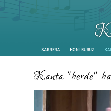
SARRERA
HONI BURUZ
KA
Kanta "berde" ba