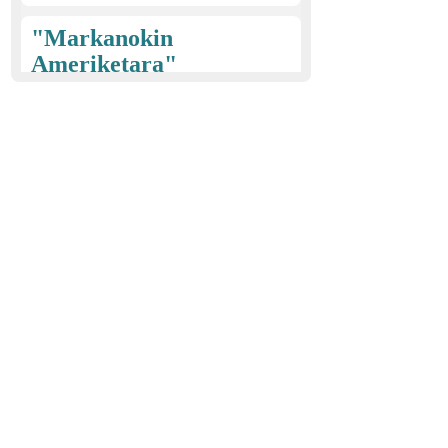
"Markanokin
Ameriketara"
Faustino Mugica Ibarlucea
(1915)
EIBAR
"Euzko
gudariak"
Esteban Justo Larrañaga
Argarate (1913)
EIBAR
Gabon kantak;
eskean egiteko
kantak; San
Juan ereserkia