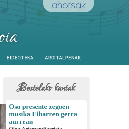
BIDEOTEKA
ARGITALPENAK
Bestelako kantak
Oso presente zegoen
musika Eibarren gerra
aurrean
Olga Arizmendiarrieta