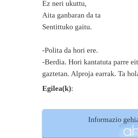
Ez neri ukuttu,
Aita ganbaran da ta
Sentittuko gaitu.
-Polita da hori ere.
-Berdia. Hori kantatuta parre e
gaztetan. Alproja earrak. Ta hol
Egilea(k)
:
Informazio gehi