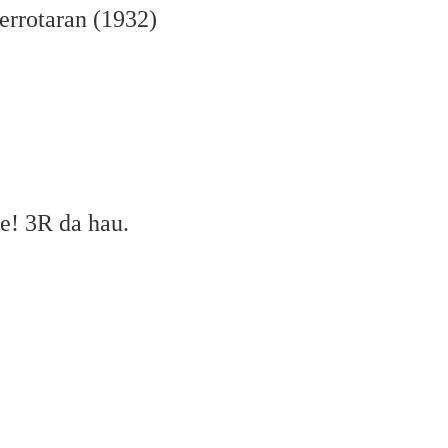
errotaran (1932)
 e! 3R da hau.