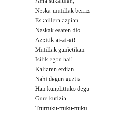
Ama sukaldian,
Neska-mutillak berriz
Eskaillera azpian.
Neskak esaten dio
Azpitik ai-ai-ai!
Mutillak gaiñetikan
Isilik egon hai!
Kaliaren erdian
Nahi degun guztia
Han kunplittuko degu
Gure kutizia.
Tturruku-ttuku-ttuku