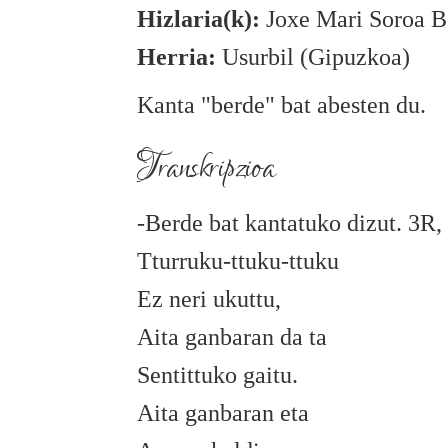
Hizlaria(k):
Joxe Mari Soroa B
Herria:
Usurbil (Gipuzkoa)
Kanta "berde" bat abesten du.
Transkripzioa
-Berde bat kantatuko dizut. 3R,
Tturruku-ttuku-ttuku
Ez neri ukuttu,
Aita ganbaran da ta
Sentittuko gaitu.
Aita ganbaran eta