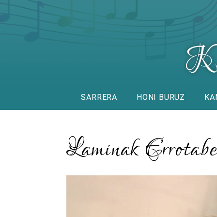
SARRERA
HONI BURUZ
KA
Laminak Errotabe