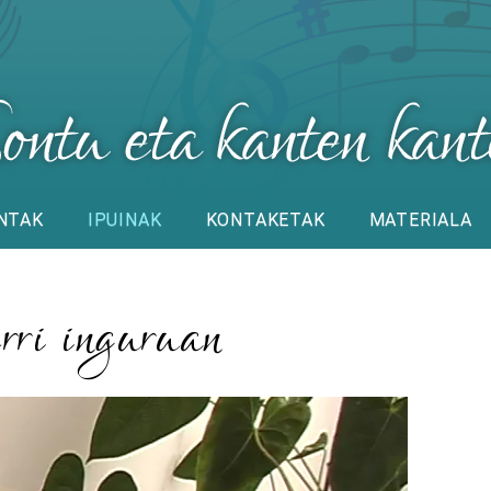
NTAK
IPUINAK
KONTAKETAK
MATERIALA
rri inguruan