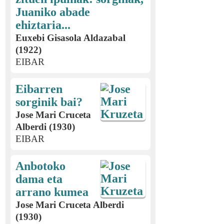
Juaniko abade
ehiztaria...
Euxebi Gisasola Aldazabal
(1922)
EIBAR
Eibarren
sorginik bai?
Jose Mari Cruceta
Alberdi (1930)
EIBAR
Anbotoko
dama eta
arrano kumea
Jose Mari Cruceta Alberdi
(1930)