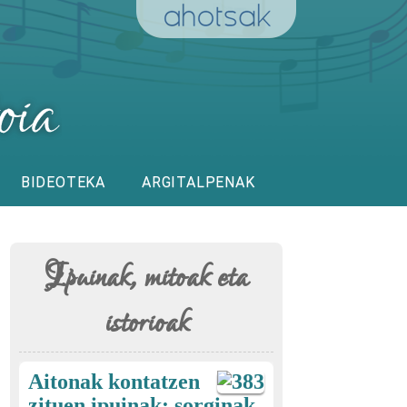
BIDEOTEKA
ARGITALPENAK
Ipuinak, mitoak eta
istorioak
Aitonak kontatzen
zituen ipuinak: sorginak,