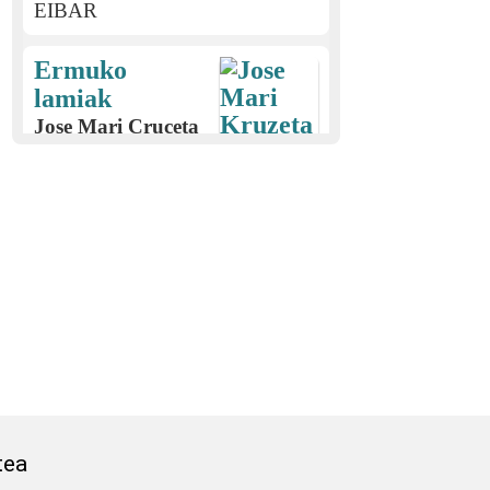
EIBAR
Ermuko
lamiak
Jose Mari Cruceta
Alberdi (1930)
EIBAR
Elorrioko izebaren
ipuinak
Candido Eguren Zabarte
(1906)
EIBAR
Jaurrietako neska
ezkongaiaren ipuina
tea
Regina Adot (1914)
ABAURREGAINA