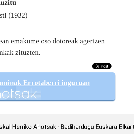
uzitu
sti (1932)
nean emakume oso dotoreak agertzen
nkak zituzten.
aminak Errotaberri inguruan
skal Herriko Ahotsak
·
Badihardugu Euskara Elkar