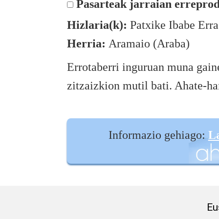
Pasarteak jarraian erreprod
Hizlaria(k):
Patxike Ibabe Erra
Herria:
Aramaio (Araba)
Errotaberri inguruan muna gai
zitzaizkion mutil bati. Ahate-ha
Informazio gehiago:
L
Eu