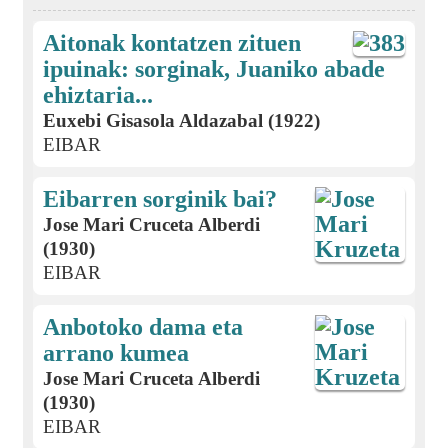
Aitonak kontatzen zituen
ipuinak: sorginak, Juaniko abade
ehiztaria...
Euxebi Gisasola Aldazabal (1922)
EIBAR
Eibarren sorginik bai?
Jose Mari Cruceta Alberdi
(1930)
EIBAR
Anbotoko dama eta
arrano kumea
Jose Mari Cruceta Alberdi
(1930)
EIBAR