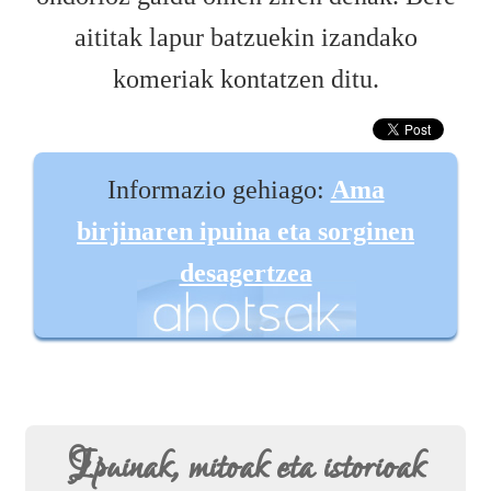
aititak lapur batzuekin izandako
komeriak kontatzen ditu.
Informazio gehiago:
Ama
birjinaren ipuina eta sorginen
desagertzea
Ipuinak, mitoak eta istorioak