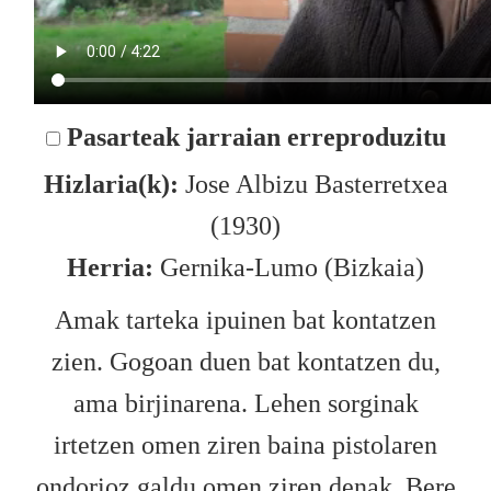
Pasarteak jarraian erreproduzitu
Hizlaria(k):
Jose Albizu Basterretxea
(1930)
Herria:
Gernika-Lumo (Bizkaia)
Amak tarteka ipuinen bat kontatzen
zien. Gogoan duen bat kontatzen du,
ama birjinarena. Lehen sorginak
irtetzen omen ziren baina pistolaren
ondorioz galdu omen ziren denak. Bere