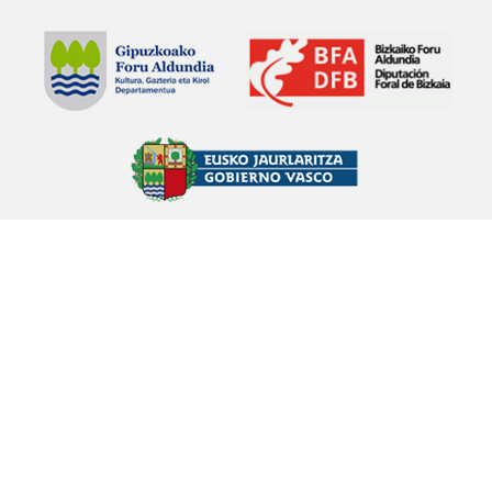
ABADIÑO
Abade ehiztariaren ipuina
Petra Urizar Bazeta (1908)
ABADIÑO
Lamien inguruko ipuina
Eulogia Zabala Arkarazo (1920)
ABADIÑO
Mendiolan gertatutako ipuina
Eulogia Zabala Arkarazo (1920)
ABADIÑO
Anbotoko Atsoa
Anbototik Lekandara
Eugenio Sagastizabal Beobide