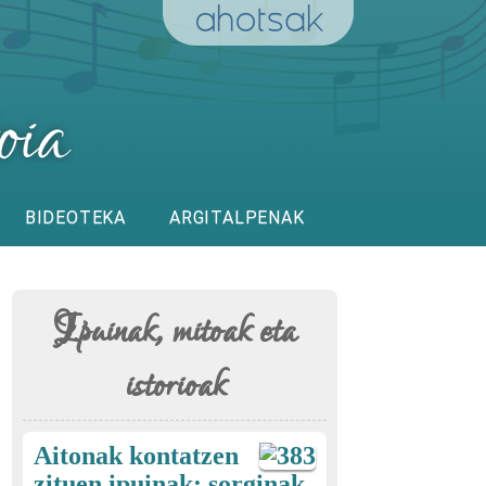
BIDEOTEKA
ARGITALPENAK
Ipuinak, mitoak eta
istorioak
Aitonak kontatzen
zituen ipuinak: sorginak,