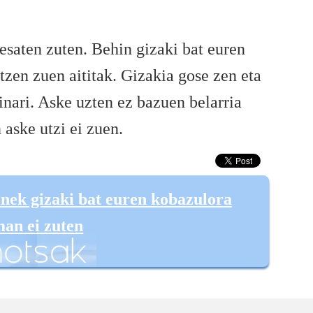
saten zuten. Behin gizaki bat euren
zen zuen aititak. Gizakia gose zen eta
inari. Aske uzten ez bazuen belarria
 aske utzi ei zuen.
nek gizaki bat euren kobazulora
an ei zuten