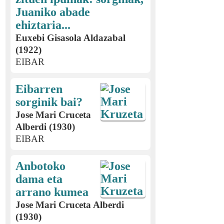
Juaniko abade
ehiztaria...
Euxebi Gisasola Aldazabal
(1922)
EIBAR
Eibarren
sorginik bai?
Jose Mari Cruceta
Alberdi (1930)
EIBAR
Anbotoko
dama eta
arrano kumea
Jose Mari Cruceta Alberdi
(1930)