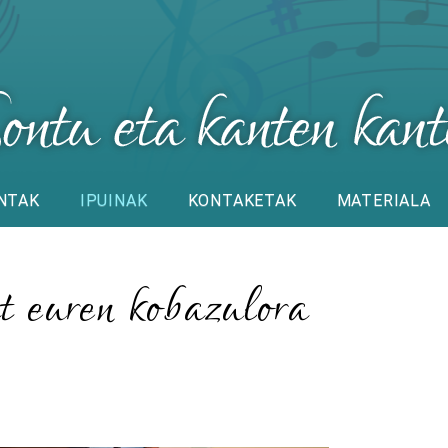
NTAK
IPUINAK
KONTAKETAK
MATERIALA
t euren kobazulora