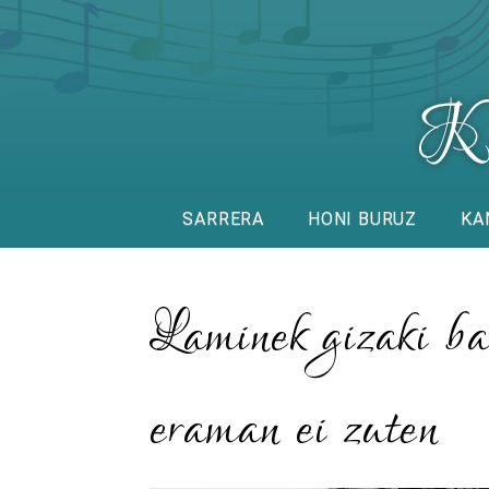
SARRERA
HONI BURUZ
KA
Laminek gizaki ba
eraman ei zuten