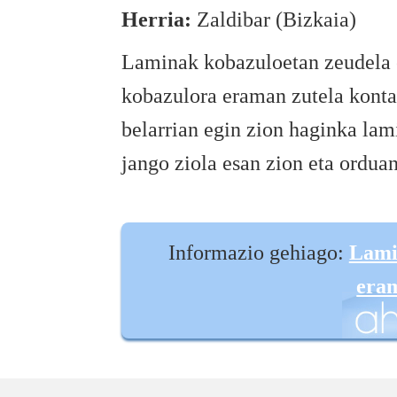
Herria:
Zaldibar (Bizkaia)
Laminak kobazuloetan zeudela e
kobazulora eraman zutela kontat
belarrian egin zion haginka lam
jango ziola esan zion eta orduan
Informazio gehiago:
Lami
eram