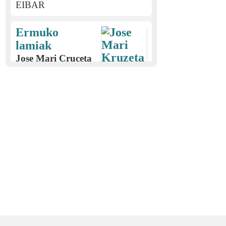
EIBAR
Ermuko
lamiak
Jose Mari Cruceta
Alberdi (1930)
EIBAR
Elorrioko izebaren
ipuinak
Candido Eguren Zabarte
(1906)
EIBAR
Jaurrietako neska
ezkongaiaren ipuina
Regina Adot (1914)
ABAURREGAINA