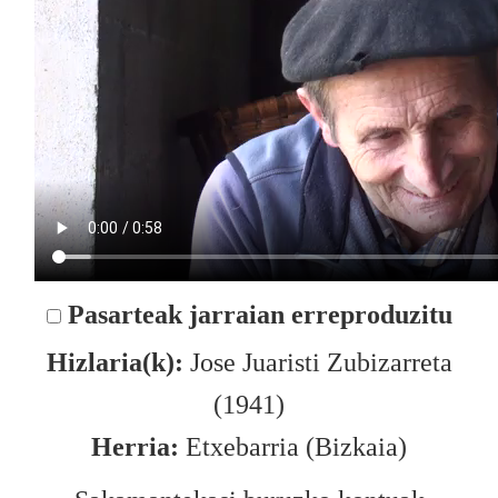
Pasarteak jarraian erreproduzitu
Hizlaria(k):
Jose Juaristi Zubizarreta
(1941)
Herria:
Etxebarria (Bizkaia)