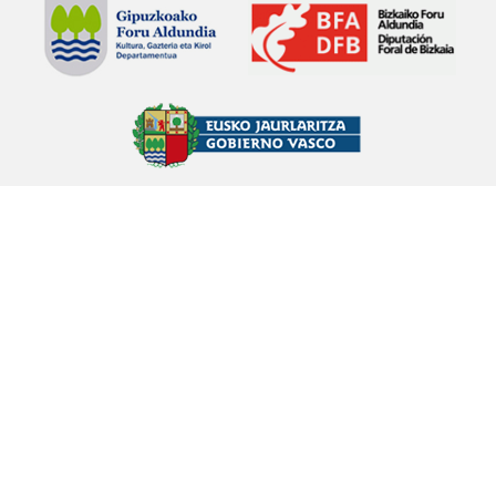
Abade ehiztariaren ipuina
Petra Urizar Bazeta (1908)
ABADIÑO
Lamien inguruko ipuina
Eulogia Zabala Arkarazo (1920)
ABADIÑO
Mendiolan gertatutako ipuina
Eulogia Zabala Arkarazo (1920)
ABADIÑO
Anbotoko Atsoa
Anbototik Lekandara
Eugenio Sagastizabal Beobide
(1928)