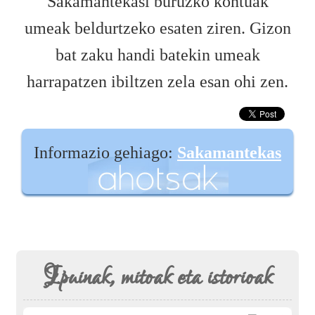
Sakamantekasi buruzko kontuak
umeak beldurtzeko esaten ziren. Gizon
bat zaku handi batekin umeak
harrapatzen ibiltzen zela esan ohi zen.
Informazio gehiago:
Sakamantekas
Ipuinak, mitoak eta istorioak