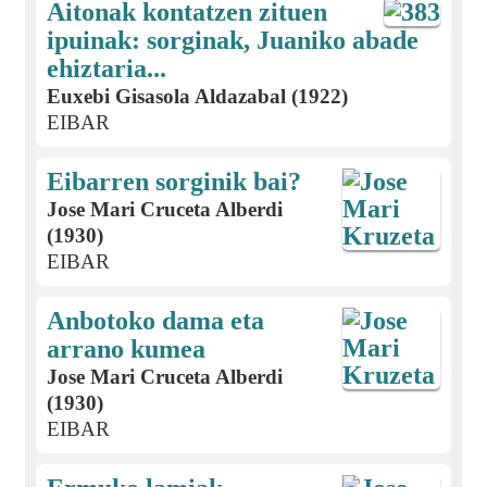
Aitonak kontatzen zituen
ipuinak: sorginak, Juaniko abade
ehiztaria...
Euxebi Gisasola Aldazabal (1922)
EIBAR
Eibarren sorginik bai?
Jose Mari Cruceta Alberdi
(1930)
EIBAR
Anbotoko dama eta
arrano kumea
Jose Mari Cruceta Alberdi
(1930)
EIBAR