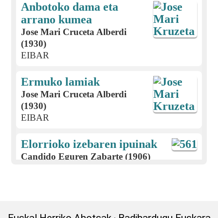
Anbotoko dama eta
arrano kumea
Jose Mari Cruceta Alberdi
(1930)
EIBAR
Ermuko lamiak
Jose Mari Cruceta Alberdi
(1930)
EIBAR
Elorrioko izebaren ipuinak
Candido Eguren Zabarte (1906)
EIBAR
Jaurrietako neska ezkongaiaren
ipuina