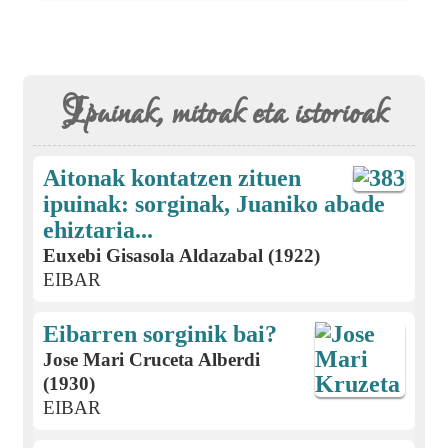
Ipuinak, mitoak eta istorioak
Aitonak kontatzen zituen
ipuinak: sorginak, Juaniko abade
ehiztaria...
Euxebi Gisasola Aldazabal (1922)
EIBAR
Eibarren sorginik bai?
Jose Mari Cruceta Alberdi
(1930)
EIBAR