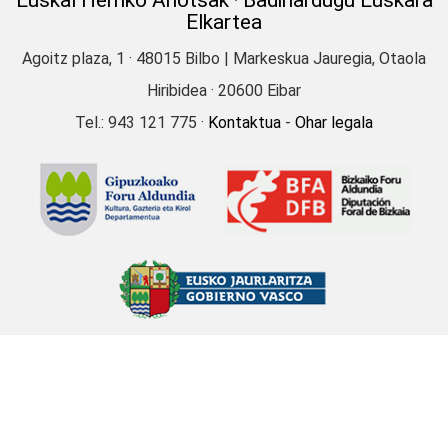
Euskal Herriko Ahotsak
·
Badihardugu Euskara
Regina Adot (1914)
Elkartea
ABAURREGAINA
Agoitz plaza, 1 · 48015 Bilbo | Markeskua Jauregia, Otaola
Lehen ipuin asko kontatzen
Hiribidea · 20600 Eibar
zitzaizkien umeei
Tel.: 943 121 775 ·
Kontaktua
-
Ohar legala
Petra Urizar Bazeta (1908)
ABADIÑO
Abade ehiztariaren ipuina
Petra Urizar Bazeta (1908)
ABADIÑO
Lamien inguruko ipuina
Eulogia Zabala Arkarazo (1920)
ABADIÑO
Mendiolan gertatutako ipuina
Eulogia Zabala Arkarazo (1920)