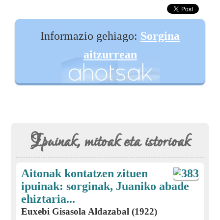
Informazio gehiago:
Sorgina
aitzurrean
Ipuinak, mitoak eta istorioak
Aitonak kontatzen zituen
ipuinak: sorginak, Juaniko abade
ehiztaria...
Euxebi Gisasola Aldazabal (1922)