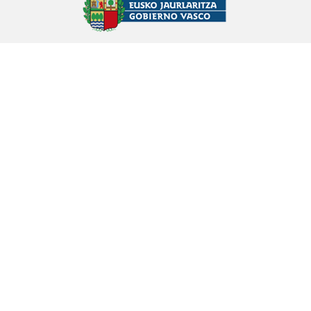
Lamien inguruko ipuina
Eulogia Zabala Arkarazo (1920)
ABADIÑO
Mendiolan gertatutako ipuina
Eulogia Zabala Arkarazo (1920)
ABADIÑO
Anbotoko Atsoa
Anbototik Lekandara
Eugenio Sagastizabal Beobide
(1928)
ARRIGORRIAGA
Sorginen beldur, umetan
Teresa Tolosa Ulazia (1932)