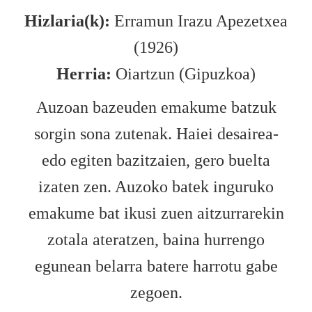
Hizlaria(k):
Erramun Irazu Apezetxea
(1926)
Herria:
Oiartzun (Gipuzkoa)
Auzoan bazeuden emakume batzuk
sorgin sona zutenak. Haiei desairea-
edo egiten bazitzaien, gero buelta
izaten zen. Auzoko batek inguruko
emakume bat ikusi zuen aitzurrarekin
zotala ateratzen, baina hurrengo
egunean belarra batere harrotu gabe
zegoen.