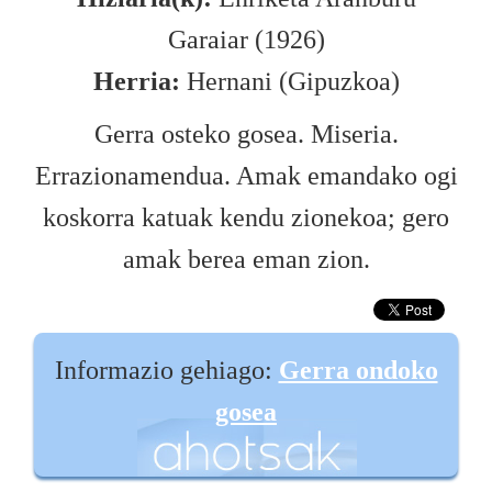
Garaiar (1926)
Herria:
Hernani (Gipuzkoa)
Gerra osteko gosea. Miseria.
Errazionamendua. Amak emandako ogi
koskorra katuak kendu zionekoa; gero
amak berea eman zion.
Informazio gehiago:
Gerra ondoko
gosea