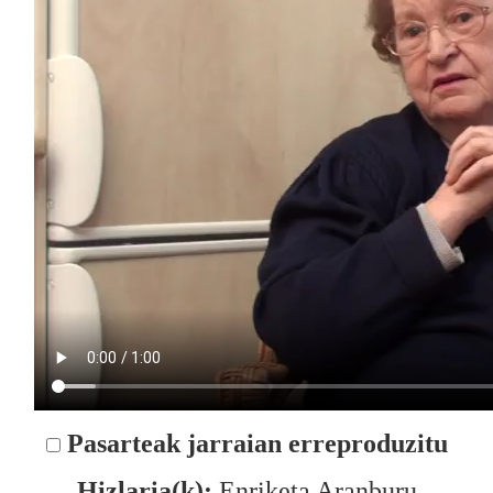
Pasarteak jarraian erreproduzitu
Hizlaria(k):
Enriketa Aranburu