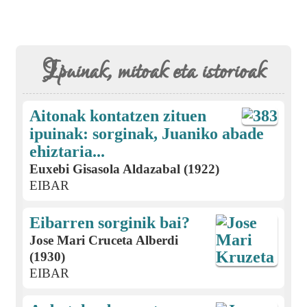
Ipuinak, mitoak eta istorioak
Aitonak kontatzen zituen
ipuinak: sorginak, Juaniko abade
ehiztaria...
Euxebi Gisasola Aldazabal (1922)
EIBAR
Eibarren sorginik bai?
Jose Mari Cruceta Alberdi
(1930)
EIBAR