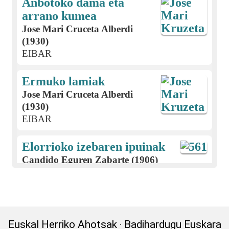
Anbotoko dama eta
arrano kumea
Jose Mari Cruceta Alberdi
(1930)
EIBAR
Ermuko lamiak
Jose Mari Cruceta Alberdi
(1930)
EIBAR
Elorrioko izebaren ipuinak
Candido Eguren Zabarte (1906)
EIBAR
Jaurrietako neska ezkongaiaren
ipuina
Euskal Herriko Ahotsak
·
Badihardugu Euskara
Regina Adot (1914)