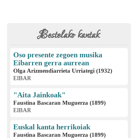
Bestelako kantak
Oso presente zegoen musika
Eibarren gerra aurrean
Olga Arizmendiarrieta Urriategi (1932)
EIBAR
"Aita Jainkoak"
Faustina Bascaran Muguerza (1899)
EIBAR
Euskal kanta herrikoiak
Faustina Bascaran Muguerza (1899)