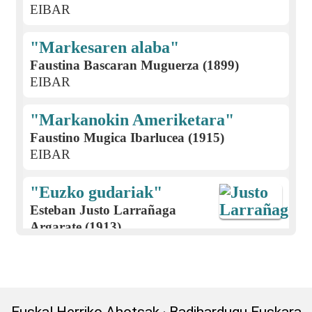
EIBAR
"Markesaren alaba"
Faustina Bascaran Muguerza (1899)
EIBAR
"Markanokin Ameriketara"
Faustino Mugica Ibarlucea (1915)
EIBAR
"Euzko gudariak"
Esteban Justo Larrañaga
Argarate (1913)
EIBAR
Gabon kantak; eskean
egiteko kantak; San Juan