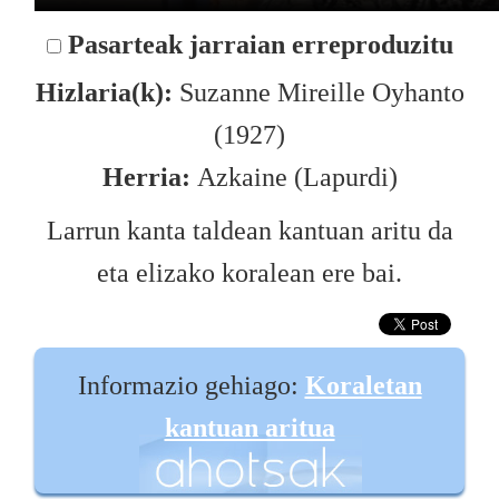
Pasarteak jarraian erreproduzitu
Hizlaria(k):
Suzanne Mireille Oyhanto
(1927)
Herria:
Azkaine (Lapurdi)
Larrun kanta taldean kantuan aritu da
eta elizako koralean ere bai.
Informazio gehiago:
Koraletan
kantuan aritua